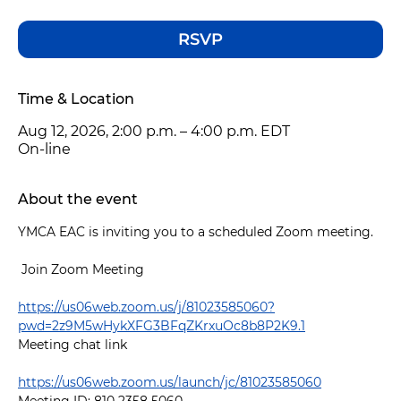
RSVP
Time & Location
Aug 12, 2026, 2:00 p.m. – 4:00 p.m. EDT
On-line
About the event
YMCA EAC is inviting you to a scheduled Zoom meeting.
 Join Zoom Meeting 
https://us06web.zoom.us/j/81023585060?
pwd=2z9M5wHykXFG3BFqZKrxuOc8b8P2K9.1
Meeting chat link
https://us06web.zoom.us/launch/jc/81023585060