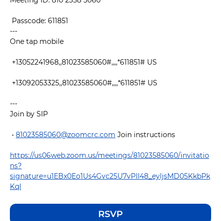
Meeting ID: 810 2358 5060
 Passcode: 611851 
---
One tap mobile
 +13052241968,,81023585060#,,,,*611851# US 
 +13092053325,,81023585060#,,,,*611851# US 
---
Join by SIP
 • 
81023585060@zoomcrc.com
 Join instructions 
https://us06web.zoom.us/meetings/81023585060/invitatio
ns?
signature=u1EBx0Eo1Us4Gvc25U7vPII48_eyljsMD05KkbPk
KqI
RSVP