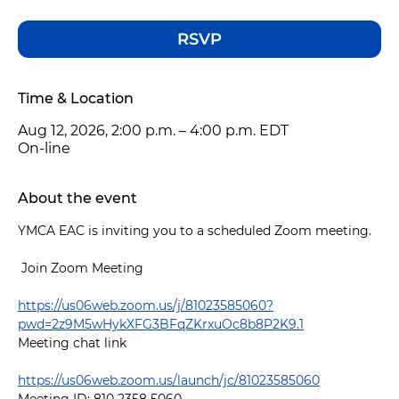
RSVP
Time & Location
Aug 12, 2026, 2:00 p.m. – 4:00 p.m. EDT
On-line
About the event
YMCA EAC is inviting you to a scheduled Zoom meeting.
 Join Zoom Meeting 
https://us06web.zoom.us/j/81023585060?
pwd=2z9M5wHykXFG3BFqZKrxuOc8b8P2K9.1
Meeting chat link
https://us06web.zoom.us/launch/jc/81023585060