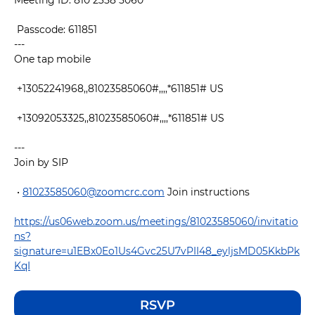
Meeting ID: 810 2358 5060
 Passcode: 611851 
---
One tap mobile
 +13052241968,,81023585060#,,,,*611851# US 
 +13092053325,,81023585060#,,,,*611851# US 
---
Join by SIP
 • 
81023585060@zoomcrc.com
 Join instructions 
https://us06web.zoom.us/meetings/81023585060/invitatio
ns?
signature=u1EBx0Eo1Us4Gvc25U7vPII48_eyljsMD05KkbPk
KqI
RSVP