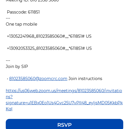
Meeting ID: 810 2358 5060
 Passcode: 611851 
---
One tap mobile
 +13052241968,,81023585060#,,,,*611851# US 
 +13092053325,,81023585060#,,,,*611851# US 
---
Join by SIP
 • 
81023585060@zoomcrc.com
 Join instructions 
https://us06web.zoom.us/meetings/81023585060/invitatio
ns?
signature=u1EBx0Eo1Us4Gvc25U7vPII48_eyljsMD05KkbPk
KqI
RSVP