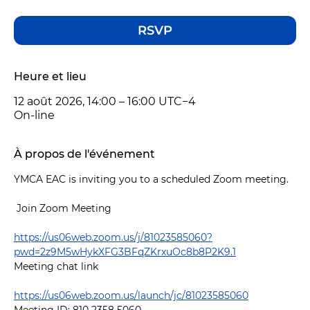
RSVP
Heure et lieu
12 août 2026, 14:00 – 16:00 UTC−4
On-line
À propos de l'événement
YMCA EAC is inviting you to a scheduled Zoom meeting.
 Join Zoom Meeting 
https://us06web.zoom.us/j/81023585060?
pwd=2z9M5wHykXFG3BFqZKrxuOc8b8P2K9.1
Meeting chat link
https://us06web.zoom.us/launch/jc/81023585060