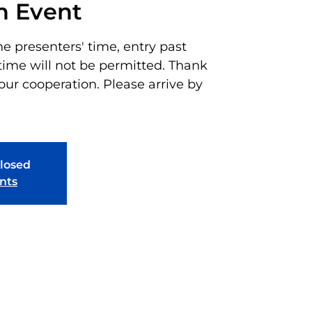
n Event
he presenters' time, entry past
time will not be permitted. Thank
our cooperation. Please arrive by
closed
nts