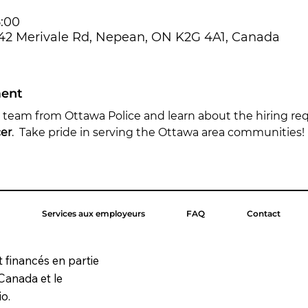
5:00
642 Merivale Rd, Nepean, ON K2G 4A1, Canada
ment
e team from Ottawa Police and learn about the hiring r
er
.  Take pride in serving the Ottawa area communities!
Services aux employeurs
FAQ
Contact
t financés en partie
Canada et le
o.