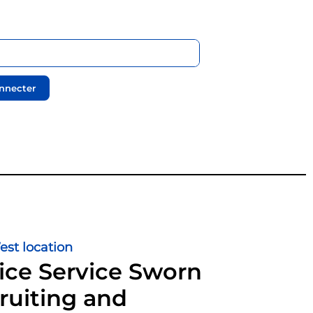
nnecter
st location
ice Service Sworn
ruiting and