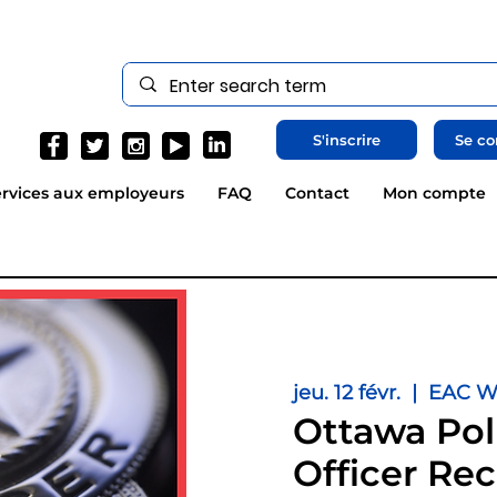
S'inscrire
Se co
rvices aux employeurs
FAQ
Contact
Mon compte
jeu. 12 févr.
  |  
EAC We
Ottawa Pol
Officer Rec