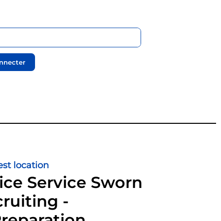
nnecter
st location
ice Service Sworn
ruiting -
Preparation