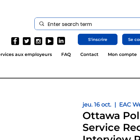
S'inscrire
Se co
rvices aux employeurs
FAQ
Contact
Mon compte
jeu. 16 oct.
  |  
EAC We
Ottawa Pol
Service Rec
Interview 