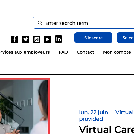
S'inscrire
Se co
rvices aux employeurs
FAQ
Contact
Mon compte
lun. 22 juin
  |  
Virtua
provided
Virtual Car