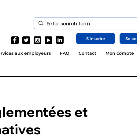
S'inscrire
Se co
rvices aux employeurs
FAQ
Contact
Mon compte
glementées et
natives